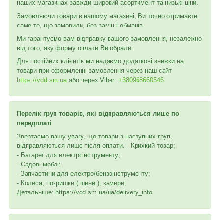
наших магазинах завжди широкий асортимент та низькі ціни.
Замовляючи товари в нашому магазині, Ви точно отримаєте
саме те, що замовили, без замін і обманів.
Ми гарантуємо вам відправку вашого замовлення, незалежно
від того, яку форму оплати Ви обрали.
Для постійних клієнтів ми надаємо додаткові знижки на
товари при оформленні замовлення через наш сайт
https://vdd.sm.ua
або через
Viber
+380968660546
Перелік груп товарів, які відправляються лише по
передплаті
Звертаємо вашу увагу, що товари з наступних груп,
відправляються лише після оплати. - Крихкий товар;
- Батареї для електроінструменту;
- Садові меблі;
- Запчастини для електро/бензоінструменту;
- Колеса, покришки ( шини ), камери;
Детальніше: https://vdd.sm.ua/ua/delivery_info