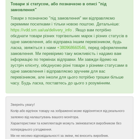
Товари зі статусом, або позначкою в описі "під
замовлення"
Товари з позначкою "під замовлення" ми відправляємо
окремими посилками і тільки новою поштою. Детальніше:
https://vdd.sm.ua/ua/delivery_info
. Якщо вам потрібно
обєднати товари різних торгівельних марок і різних статусів в
одне замовлення, або відправка іншим перевізником, будь
ласка, звяжіться з нами
+380968660546
, перед оформленням
замовлення. Ми перевіримо таку можливість і надамо вам
інформацію по термінах відправки. Ми завжди йдемо на
зустріч клієнту, обєднуємо різні товари з різними статусами в
одне замовлення і відправляємо зручним для вас
перевізником, але інколи для цього потрібно трошки більше
часу. Будь ласка, поставтесь до цього з розумінням.
Зверніть увагу!
Колір або відтінок товару на зображенні може відрізнятися від реального
залежно від налаштувань вашого монітора.
Характеристики та комплектація можуть змінюватися виробником без
попереднього узгодження.
Ми не несемо відповідальності за зміни, які вносить виробник.