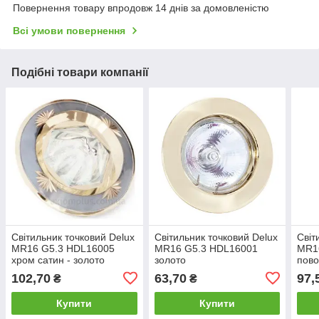
Повернення товару впродовж 14 днів за домовленістю
Всі умови повернення
Подібні товари компанії
Світильник точковий Delux
Світильник точковий Delux
Світ
MR16 G5.3 HDL16005
MR16 G5.3 HDL16001
MR1
хром сатин - золото
золото
пово
- зо
102,70
63,70
97,
₴
₴
Купити
Купити