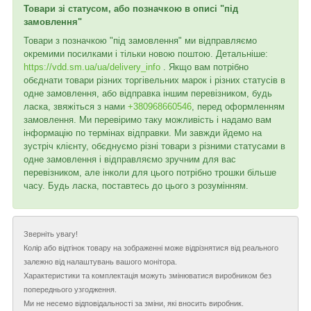
Товари зі статусом, або позначкою в описі "під
замовлення"
Товари з позначкою "під замовлення" ми відправляємо
окремими посилками і тільки новою поштою. Детальніше:
https://vdd.sm.ua/ua/delivery_info
. Якщо вам потрібно
обєднати товари різних торгівельних марок і різних статусів в
одне замовлення, або відправка іншим перевізником, будь
ласка, звяжіться з нами
+380968660546
, перед оформленням
замовлення. Ми перевіримо таку можливість і надамо вам
інформацію по термінах відправки. Ми завжди йдемо на
зустріч клієнту, обєднуємо різні товари з різними статусами в
одне замовлення і відправляємо зручним для вас
перевізником, але інколи для цього потрібно трошки більше
часу. Будь ласка, поставтесь до цього з розумінням.
Зверніть увагу!
Колір або відтінок товару на зображенні може відрізнятися від реального
залежно від налаштувань вашого монітора.
Характеристики та комплектація можуть змінюватися виробником без
попереднього узгодження.
Ми не несемо відповідальності за зміни, які вносить виробник.