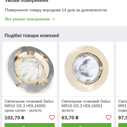
Умови повернення
Повернення товару впродовж 14 днів за домовленістю
Всі умови повернення
Подібні товари компанії
Світильник точковий Delux
Світильник точковий Delux
Світ
MR16 G5.3 HDL16005
MR16 G5.3 HDL16001
MR1
хром сатин - золото
золото
пово
- зо
102,70
63,70
97,
₴
₴