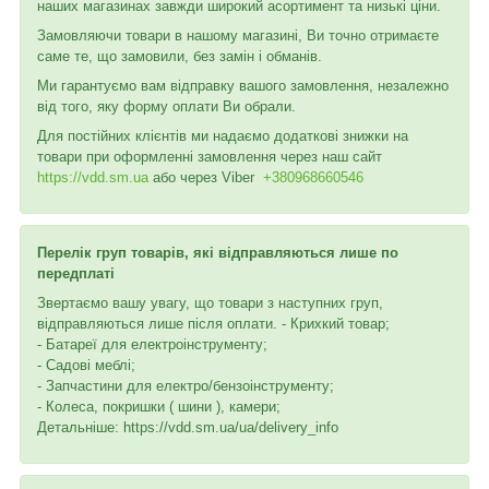
наших магазинах завжди широкий асортимент та низькі ціни.
Замовляючи товари в нашому магазині, Ви точно отримаєте
саме те, що замовили, без замін і обманів.
Ми гарантуємо вам відправку вашого замовлення, незалежно
від того, яку форму оплати Ви обрали.
Для постійних клієнтів ми надаємо додаткові знижки на
товари при оформленні замовлення через наш сайт
https://vdd.sm.ua
або через
Viber
+380968660546
Перелік груп товарів, які відправляються лише по
передплаті
Звертаємо вашу увагу, що товари з наступних груп,
відправляються лише після оплати. - Крихкий товар;
- Батареї для електроінструменту;
- Садові меблі;
- Запчастини для електро/бензоінструменту;
- Колеса, покришки ( шини ), камери;
Детальніше: https://vdd.sm.ua/ua/delivery_info