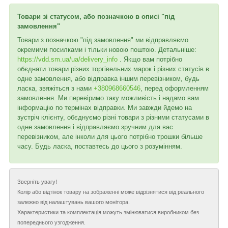
Товари зі статусом, або позначкою в описі "під
замовлення"
Товари з позначкою "під замовлення" ми відправляємо
окремими посилками і тільки новою поштою. Детальніше:
https://vdd.sm.ua/ua/delivery_info
. Якщо вам потрібно
обєднати товари різних торгівельних марок і різних статусів в
одне замовлення, або відправка іншим перевізником, будь
ласка, звяжіться з нами
+380968660546
, перед оформленням
замовлення. Ми перевіримо таку можливість і надамо вам
інформацію по термінах відправки. Ми завжди йдемо на
зустріч клієнту, обєднуємо різні товари з різними статусами в
одне замовлення і відправляємо зручним для вас
перевізником, але інколи для цього потрібно трошки більше
часу. Будь ласка, поставтесь до цього з розумінням.
Зверніть увагу!
Колір або відтінок товару на зображенні може відрізнятися від реального
залежно від налаштувань вашого монітора.
Характеристики та комплектація можуть змінюватися виробником без
попереднього узгодження.