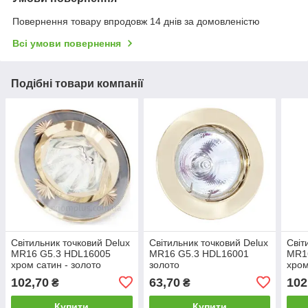
Повернення товару впродовж 14 днів за домовленістю
Всі умови повернення
Подібні товари компанії
Світильник точковий Delux
Світильник точковий Delux
Світ
MR16 G5.3 HDL16005
MR16 G5.3 HDL16001
MR1
хром сатин - золото
золото
хром
100
102,70
63,70
102
₴
₴
Купити
Купити