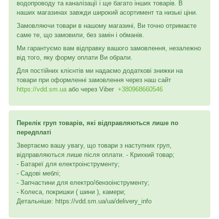
водопроводу та каналізації і ще багато інших товарів. В
наших магазинах завжди широкий асортимент та низькі ціни.
Замовляючи товари в нашому магазині, Ви точно отримаєте
саме те, що замовили, без замін і обманів.
Ми гарантуємо вам відправку вашого замовлення, незалежно
від того, яку форму оплати Ви обрали.
Для постійних клієнтів ми надаємо додаткові знижки на
товари при оформленні замовлення через наш сайт
https://vdd.sm.ua
або через
Viber
+380968660546
Перелік груп товарів, які відправляються лише по
передплаті
Звертаємо вашу увагу, що товари з наступних груп,
відправляються лише після оплати. - Крихкий товар;
- Батареї для електроінструменту;
- Садові меблі;
- Запчастини для електро/бензоінструменту;
- Колеса, покришки ( шини ), камери;
Детальніше: https://vdd.sm.ua/ua/delivery_info