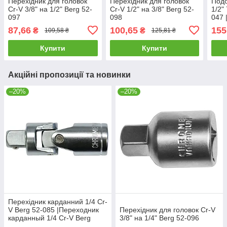
Перехідник для головок
Перехідник для головок
Подо
Cr-V 3/8" на 1/2" Berg 52-
Cr-V 1/2" на 3/8" Berg 52-
1/2"
097
098
047 
голо
87,66
100,65
155
₴
₴
109,58 ₴
125,81 ₴
тре
Купити
Купити
Акційні пропозиції та новинки
–20%
–20%
Перехідник карданний 1/4 Cr-
V Berg 52-085 |Переходник
Перехідник для головок Cr-V
карданный 1/4 Cr-V Berg
3/8" на 1/4" Berg 52-096