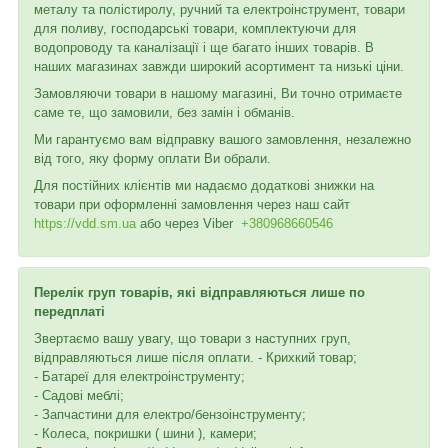
металу та полістиролу, ручний та електроінструмент, товари
для поливу, господарські товари, комплектуючи для
водопроводу та каналізації і ще багато інших товарів. В
наших магазинах завжди широкий асортимент та низькі ціни.
Замовляючи товари в нашому магазині, Ви точно отримаєте
саме те, що замовили, без замін і обманів.
Ми гарантуємо вам відправку вашого замовлення, незалежно
від того, яку форму оплати Ви обрали.
Для постійних клієнтів ми надаємо додаткові знижки на
товари при оформленні замовлення через наш сайт
https://vdd.sm.ua
або через
Viber
+380968660546
Перелік груп товарів, які відправляються лише по
передплаті
Звертаємо вашу увагу, що товари з наступних груп,
відправляються лише після оплати. - Крихкий товар;
- Батареї для електроінструменту;
- Садові меблі;
- Запчастини для електро/бензоінструменту;
- Колеса, покришки ( шини ), камери;