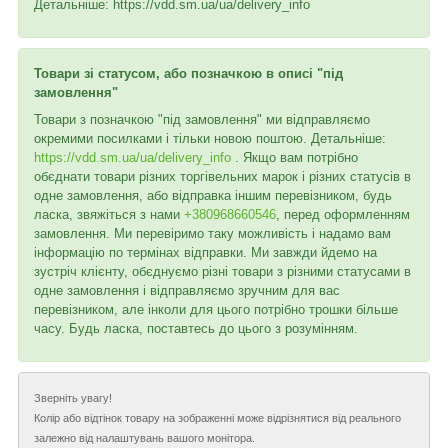
Детальніше: https://vdd.sm.ua/ua/delivery_info
Товари зі статусом, або позначкою в описі "під
замовлення"
Товари з позначкою "під замовлення" ми відправляємо
окремими посилками і тільки новою поштою. Детальніше:
https://vdd.sm.ua/ua/delivery_info
. Якщо вам потрібно
обєднати товари різних торгівельних марок і різних статусів в
одне замовлення, або відправка іншим перевізником, будь
ласка, звяжіться з нами
+380968660546
, перед оформленням
замовлення. Ми перевіримо таку можливість і надамо вам
інформацію по термінах відправки. Ми завжди йдемо на
зустріч клієнту, обєднуємо різні товари з різними статусами в
одне замовлення і відправляємо зручним для вас
перевізником, але інколи для цього потрібно трошки більше
часу. Будь ласка, поставтесь до цього з розумінням.
Зверніть увагу!
Колір або відтінок товару на зображенні може відрізнятися від реального
залежно від налаштувань вашого монітора.