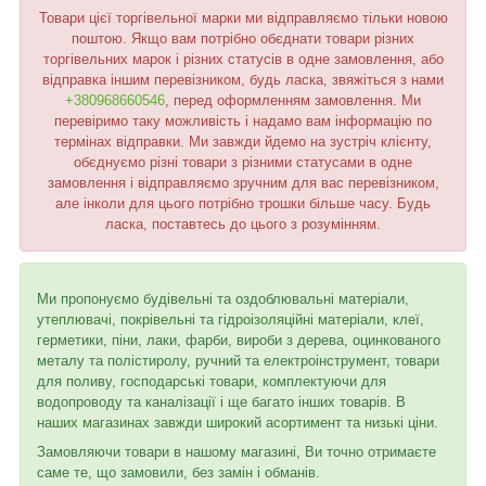
Товари цієї торгівельної марки ми відправляємо тільки новою
поштою. Якщо вам потрібно обєднати товари різних
торгівельних марок і різних статусів в одне замовлення, або
відправка іншим перевізником, будь ласка, звяжіться з нами
+380968660546
, перед оформленням замовлення. Ми
перевіримо таку можливість і надамо вам інформацію по
термінах відправки. Ми завжди йдемо на зустріч клієнту,
обєднуємо різні товари з різними статусами в одне
замовлення і відправляємо зручним для вас перевізником,
але інколи для цього потрібно трошки більше часу. Будь
ласка, поставтесь до цього з розумінням.
Ми пропонуємо будівельні та оздоблювальні матеріали,
утеплювачі, покрівельні та гідроізоляційні матеріали, клеї,
герметики, піни, лаки, фарби, вироби з дерева, оцинкованого
металу та полістиролу, ручний та електроінструмент, товари
для поливу, господарські товари, комплектуючи для
водопроводу та каналізації і ще багато інших товарів. В
наших магазинах завжди широкий асортимент та низькі ціни.
Замовляючи товари в нашому магазині, Ви точно отримаєте
саме те, що замовили, без замін і обманів.