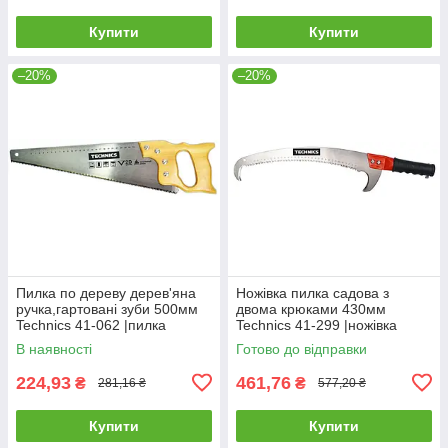
Купити
Купити
–20%
–20%
Пилка по дереву дерев'яна
Ножівка пилка садова з
ручка,гартовані зуби 500мм
двома крюками 430мм
Technics 41-062 |пилка
Technics 41-299 |ножівка
ножівка ножовка Ножовка по
ножовка Пила садовая с
В наявності
Готово до відправки
дереву деревянная ручка
двумя крюками 430мм
Technics
224,93
461,76
₴
₴
281,16 ₴
577,20 ₴
Купити
Купити