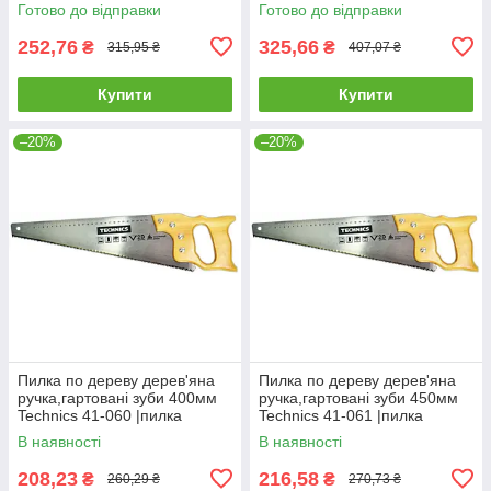
дереву с 5 полотнами
пилка ножівка ножовка
Готово до відправки
Готово до відправки
Technics
Ножовка по дереву
двухсторонняя
252,76
325,66
₴
₴
315,95 ₴
407,07 ₴
Купити
Купити
–20%
–20%
Пилка по дереву дерев'яна
Пилка по дереву дерев'яна
ручка,гартовані зуби 400мм
ручка,гартовані зуби 450мм
Technics 41-060 |пилка
Technics 41-061 |пилка
ножівка ножовка Ножовка по
ножівка ножовка Ножовка по
В наявності
В наявності
дереву деревянная ручка
дереву деревянная ручка
208,23
216,58
₴
₴
260,29 ₴
270,73 ₴