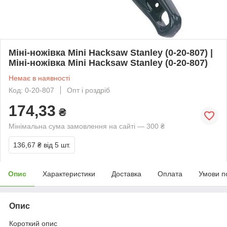
Міні-ножівка Mini Hacksaw Stanley (0-20-807) |
Міні-ножівка Mini Hacksaw Stanley (0-20-807)
Немає в наявності
Код: 0-20-807
Опт і роздріб
174,33
₴
Мінімальна сума замовлення на сайті — 300 ₴
136,67 ₴
від 5 шт.
Опис
Характеристики
Доставка
Оплата
Умови п
Опис
Короткий опис