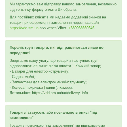
Ми гарантуємо вам відправку вашого замовлення, незалежно
від того, яку форму оплати Ви обрали.
Для постійних клієнтів ми надаємо додаткові знижки на
товари при оформленні замовлення через наш сайт
https://vdd.sm.ua
або через
Viber
+380968660546
Перелік груп товарів, які відправляються лише по
передплаті
Звертаємо вашу увагу, що товари з наступних груп,
відправляються лише після оплати. - Крихкий товар;
- Батареї для електроінструменту;
- Садові меблі;
- Запчастини для електро/бензоінструменту;
- Колеса, покришки ( шини ), камери;
Детальніше: https://vdd.sm.ua/ua/delivery_info
Товари зі статусом, або позначкою в описі "під
замовлення"
Товари з позначкою "під замовлення" ми відправляємо