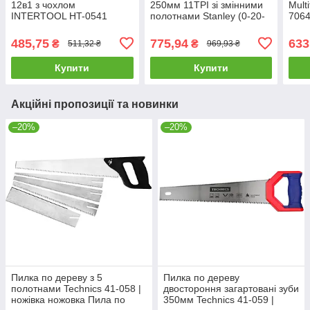
12в1 з чохлом
250мм 11TPI зі змінними
Mult
INTERTOOL HT-0541
полотнами Stanley (0-20-
7064
мультитул
092) |ножівка
міні
485,75
775,94
633
₴
₴
511,32 ₴
969,93 ₴
Купити
Купити
Акційні пропозиції та новинки
–20%
–20%
Пилка по дереву з 5
Пилка по дереву
полотнами Technics 41-058 |
двостороння загартовані зуби
ножівка ножовка Пила по
350мм Technics 41-059 |