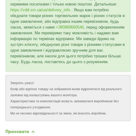
окремими посилками і тільки новою поштою. Детальніше:
https://vdd.sm.ua/ua/delivery_info
. Якщо вам потрібно
обєднати товари різних торгівельних марок і різних статусів в
одне замовлення, або відправка іншим перевізником, будь
ласка, звяжіться з нами
+380968660546
, перед оформленням
замовлення. Ми перевіримо таку можливість і надамо вам
інформацію по термінах відправки. Ми завжди йдемо на
зустріч клієнту, обєднуємо різні товари з різними статусами в
одне замовлення і відправляємо зручним для вас
перевізником, але інколи для цього потрібно трошки більше
часу. Будь ласка, поставтесь до цього з розумінням.
Зверніть увагу!
Колір або відтінок товару на зображенні може відрізнятися від реального
залежно від налаштувань вашого монітора.
Характеристики та комплектація можуть змінюватися виробником без
попереднього узгодження.
Ми не несемо відповідальності за зміни, які вносить виробник.
Приховати