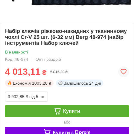
Набір ключів ріжково-накидних у тканинному
чохлі Cr-V 25 шт. (6-32 мм) Berg 48-974 |набір
інструментів Набор ключей
В наявності
Код: 48-974
Опт і роздріб
4 013,11
₴
5 016,39 ₴
Економія
1003.28 ₴
Залишилось
24 дні
3 932,85 ₴
від 5 шт.
Купити
або
Купити з