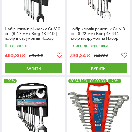
Набір ключів ріжкових Cr-V 6
Набір ключів ріжкових Cr-V 8
шт. (6-17 мм) Berg 48-910 |
шт. (6-22 мм) Berg 48-911 |
набір інструментів Набор
набір інструментів Набор
ключей рожковых Cr-V 6 шт.
ключей рожковых Cr-V 8 шт.
В наявності
Готово до відправки
(6-17 мм) Berg
(6-22 мм) Berg
460,36
730,34
₴
₴
575,45 ₴
912,93 ₴
Купити
Купити
–20%
2024/12/01 00:00:00
–20%