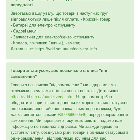
передплаті
Звертаємо вашу увагу, що товари з наступних груп,
відправляються лише після оплати. - Крихкий товар;
- Батареї для електроінструменту;
- Садові меблі;
- Запчастини для електро/бензоінструменту;
- Колеса, покришки ( шини ), камери;
Детальніше: https://vdd.sm.ua/ua/delivery_info
Товари зі статусом, або позначкою в описі "під
замовлення"
Товари з позначкою "під замовлення" ми відправляємо
окремими посилками і тільки новою поштою. Детальніше:
https://vdd.sm.ua/ua/delivery_info
. Якщо вам потрібно
обєднати товари різних торгівельних марок і різних статусів в
одне замовлення, або відправка іншим перевізником, будь
ласка, звяжіться з нами
+380968660546
, перед оформленням
замовлення. Ми перевіримо таку можливість і надамо вам
інформацію по термінах відправки. Ми завжди йдемо на
зустріч клієнту, обєднуємо різні товари з різними статусами в
одне замовлення і відправляємо зручним для вас