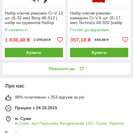
Набір ключів ріжкових Cr-V 12
Набір ключів ріжково-
шт. (6-32 мм) Berg 48-912 |
накидних Cr-V 6 шт. (8–17
набір інструментів Набор
мм) Technics 48-920 |набір
ключей рожковых Cr-V 12 шт.
інструментів Набор ключей
В наявності
Готово до відправки
(6-32 мм) Berg
рожково-накидных Cr-V 6 шт.
1 836,48
357,18
₴
₴
2 295,60 ₴
446,48 ₴
Купити
Купити
Показати ще
Про нас
98% позитивних з 353 відгуків за рік
Працює з 24.10.2015
м. Суми
м.Суми, вул.Герасима Кондратьєва 143 , Суми, Україна