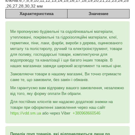
ключів:6,7,8,9,10,11,12,13,14,15,16,17,18,19,20,21,22,23,24,25
,26,27,28,30,32 мм
Характеристика
Значение
Ми пропонуємо будівельні та оздоблювальні матеріали,
утеплювачі, покрівельні та гідроізоляційні матеріали, клеї,
герметики, піни, лаки, фарби, вироби з дерева, оцинкованого
металу та полістиролу, ручний та електроінструмент, товари
для поливу, господарські товари, комплектуючи для
водопроводу та каналізації і ще багато інших товарів. В
наших магазинах завжди широкий асортимент та низькі ціни.
Замовляючи товари в нашому магазині, Ви точно отримаєте
саме те, що замовили, без замін і обманів.
Ми гарантуємо вам відправку вашого замовлення, незалежно
від того, яку форму оплати Ви обрали.
Для постійних клієнтів ми надаємо додаткові знижки на
товари при оформленні замовлення через наш сайт
https://vdd.sm.ua
або через
Viber
+380968660546
Перелік груп товарів, які відправляються лише по