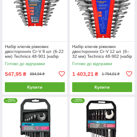
Набір ключів ріжкових
Набір ключів ріжкових
двосторонніх Cr-V 8 шт. (6-22
двосторонніх Cr-V 12 шт. (6–
мм) Technics 48-901 |набір
32 мм) Technics 48-902 |набір
інструментів Набор ключей
інструментів Набор ключей
Готово до відправки
Готово до відправки
рожковых двухсторонних
рожковых двухсторонних
547,95
1 403,21
₴
₴
684,94 ₴
1 754,01 ₴
Купити
Купити
–20%
–20%