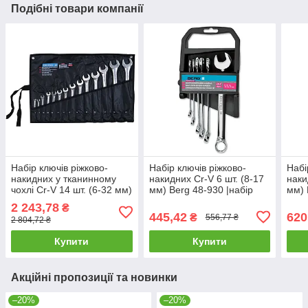
Подібні товари компанії
Набір ключів ріжково-
Набір ключів ріжково-
Набі
накидних у тканинному
накидних Cr-V 6 шт. (8-17
наки
чохлі Cr-V 14 шт. (6-32 мм)
мм) Berg 48-930 |набір
мм) 
Berg 48-973 |набір
інструментів Набор
інст
2 243,78
₴
інструментів Набор
ключей рожково-накидных
ключ
445,42
620
₴
556,77 ₴
2 804,72 ₴
ключей
Cr-V 6 шт. (8-17
Cr-V
Купити
Купити
Акційні пропозиції та новинки
–20%
–20%