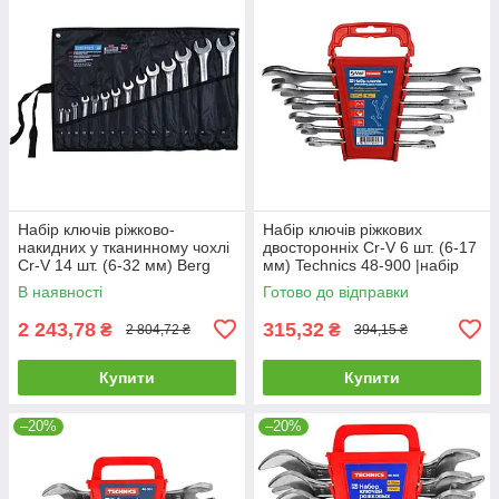
Набір ключів ріжково-
Набір ключів ріжкових
накидних у тканинному чохлі
двосторонніх Cr-V 6 шт. (6-17
Cr-V 14 шт. (6-32 мм) Berg
мм) Technics 48-900 |набір
48-973 |набір інструментів
інструментів Набор ключей
В наявності
Готово до відправки
Набор ключей
рожковых двухсторонних
2 243,78
315,32
₴
₴
2 804,72 ₴
394,15 ₴
Купити
Купити
–20%
–20%