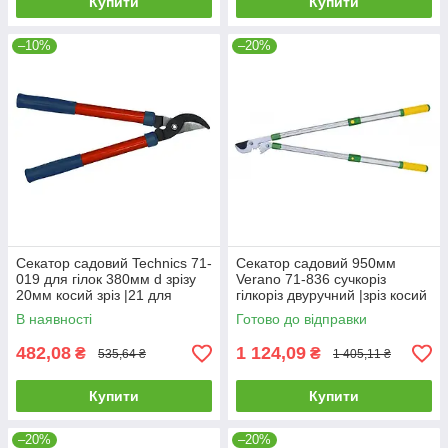
Купити
Купити
–10%
–20%
Секатор садовий Technics 71-
Секатор садовий 950мм
019 для гілок 380мм d зрізу
Verano 71-836 сучкоріз
20мм косий зріз |21 для
гілкоріз двуручний |зріз косий
обрізки дерев винограду
45мм для дерев винограда
В наявності
Готово до відправки
квітів для обрезки
кущів гілок квітів
482,08
1 124,09
₴
₴
535,64 ₴
1 405,11 ₴
Купити
Купити
–20%
–20%