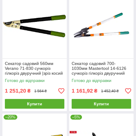
Секатор садовий 560мм
Секатор садовий 700-
Verano 71-830 сучкоріз
1030мм Mastertool 14-6126
гілкоріз двуручний |зріз косий
сучкоріз гілкоріз двуручний
32мм для дерев винограда
храповий |зріз косий 40мм
Готово до відправки
Готово до відправки
кущів гілок квітів
для дерев винограда кущів
1 251,20
1 161,92
₴
₴
1 564 ₴
1 452,40 ₴
Купити
Купити
–20%
–5%