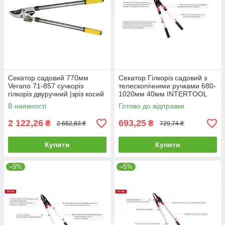
Секатор садовий 770мм
Секатор Гілкоріз садовий з
Verano 71-857 сучкоріз
телескопічними ручками 680-
гілкоріз двуручний |зріз косий
1020мм 40мм INTERTOOL
45мм для дерев винограда
FT-1116 сучкоріз двуручний
В наявності
Готово до відправки
кущів гілок квітів
телескопічний
2 122,26
693,25
₴
₴
2 652,83 ₴
729,74 ₴
Купити
Купити
–5%
–5%