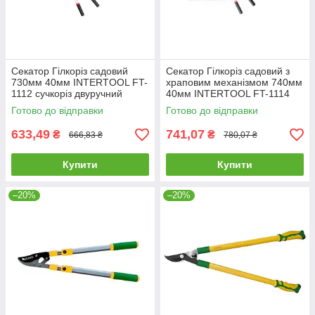
Секатор Гілкоріз садовий
Секатор Гілкоріз садовий з
730мм 40мм INTERTOOL FT-
храповим механізмом 740мм
1112 сучкоріз двуручний
40мм INTERTOOL FT-1114
телескопічний
сучкоріз двуручний
Готово до відправки
Готово до відправки
633,49
741,07
₴
₴
666,83 ₴
780,07 ₴
Купити
Купити
–20%
–20%