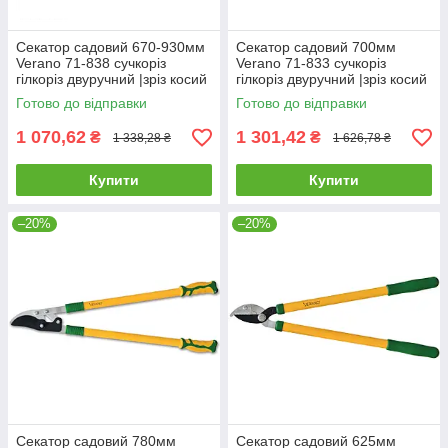
Секатор садовий 670-930мм
Секатор садовий 700мм
Verano 71-838 сучкоріз
Verano 71-833 сучкоріз
гілкоріз двуручний |зріз косий
гілкоріз двуручний |зріз косий
45мм для дерев винограда
35мм для дерев винограда
Готово до відправки
Готово до відправки
кущів гілок квітів
кущів гілок квітів
1 070,62
1 301,42
₴
₴
1 338,28 ₴
1 626,78 ₴
Купити
Купити
–20%
–20%
Секатор садовий 780мм
Секатор садовий 625мм