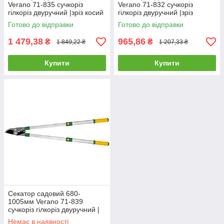
Verano 71-835 сучкоріз
Verano 71-832 сучкоріз
гілкоріз двуручний |зріз косий
гілкоріз двуручний |зріз
44мм для дерев винограда
прямий 25мм для дерев
Готово до відправки
Готово до відправки
кущів гілок квітів
винограда кущів гілок квітів
1 479,38
965,86
₴
₴
1 849,22 ₴
1 207,33 ₴
Купити
Купити
Секатор садовий 680-
1005мм Verano 71-839
сучкоріз гілкоріз двуручний |
зріз косий 45мм для дерев
Немає в наявності