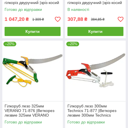
гілкоріз двуручний |зріз косий
гілкоріз двуручний |зріз косий
35мм для дерев винограда
32мм для дерев винограда
Готово до відправки
В наявності
кущів гілок квітів
кущів гілок квітів
1 047,20
307,88
₴
₴
1 309 ₴
384,85 ₴
Купити
Купити
–20%
–20%
Гілкоруб лезо 325мм
Гілкоруб лезо 300мм
VERANO 71-876 |Веткорез
Technics 71-877 |Веткорез
лезвие 325мм VERANO
лезвие 300мм Technics
Готово до відправки
Готово до відправки