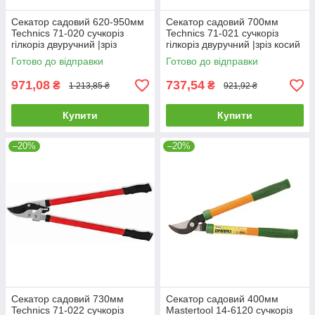
Секатор садовий 620-950мм
Секатор садовий 700мм
Technics 71-020 сучкоріз
Technics 71-021 сучкоріз
гілкоріз двуручний |зріз
гілкоріз двуручний |зріз косий
прямий 35мм для дерев
25мм для дерев винограда
Готово до відправки
Готово до відправки
винограда кущів гілок квітів
кущів гілок квітів
971,08
737,54
₴
₴
1 213,85 ₴
921,92 ₴
Купити
Купити
–20%
–20%
Секатор садовий 730мм
Секатор садовий 400мм
Technics 71-022 сучкоріз
Mastertool 14-6120 сучкоріз