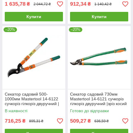
1 635,78
912,34
₴
₴
2 044,72 ₴
1 140,42 ₴
Купити
Купити
–20%
–20%
Секатор садовий 500-
Секатор садовий 730мм
1000мм Mastertool 14-6122
Mastertool 14-6121 сучкоріз
сучкоріз гілкоріз двуручний |
гілкоріз двуручний |зріз косий
зріз косий 35мм для дерев
35мм для дерев винограда
В наявності
Готово до відправки
винограда кущів гілок квітів
кущів гілок квітів
716,25
509,27
₴
₴
895,31 ₴
636,59 ₴