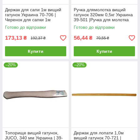
Держак для сапи 1м вищий
Ручка длямолотка вищий
гатунок Украина 70-706 |
гатунок 320мм 0,5кг Украина
Черенок для сапки 1м
39-501 |Ручка для молотка
высший сорт Украина
высший сорт 320мм 0,5кг
Готово до відправки
Готово до відправки
Украина
173,13
56,44
₴
₴
192,37 ₴
70,55 ₴
Купити
Купити
–20%
–20%
Топорище вищий гатунок,
Держак для лопати 1,0м
JUCO, 340 мм Украина | 39-
вищий гатунок 70-721 |