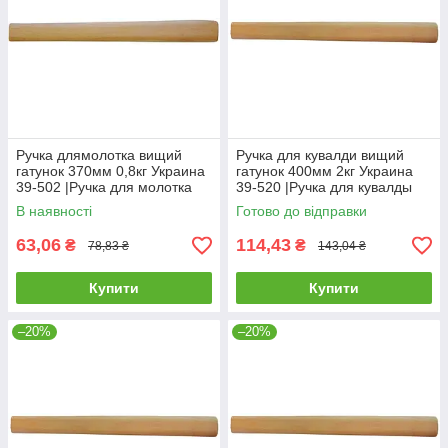
Ручка длямолотка вищий
Ручка для кувалди вищий
гатунок 370мм 0,8кг Украина
гатунок 400мм 2кг Украина
39-502 |Ручка для молотка
39-520 |Ручка для кувалды
высший сорт 370мм 0,8кг
высший сорт 400мм 2кг
В наявності
Готово до відправки
Украина
Украина
63,06
114,43
₴
₴
78,83 ₴
143,04 ₴
Купити
Купити
–20%
–20%