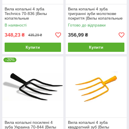
Вила копальні 4 зуба
Вила копальні 4 зуба
Technics 70-836 |Вилы
тригранні зуби молоткове
копательные
покриття |Вилы копательные
В наявності
Готово до відправки
348,23
356,99
₴
₴
435,29 ₴
Купити
Купити
–20%
Вила копальні посилені 4
Вила копальні 4 зуба
зуба Украина 70-844 |Вилы
квадратний зуб |Вилы