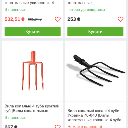
копательные усиленные 4
копательные
зуба Украина
В наявності
Готово до відправки
532,51
253
₴
₴
665,64 ₴
Купити
Купити
Вила копальні 4 зуба круглий
зуб |Вилы копательные
Вила копальні ковані 4 зуби
Украина 70-840 |Вилы
В наявності
копательные кованые 4 зуба
Украина
267
Немає в наявності
₴