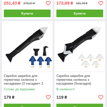
150мм Favorit
251,43
172,69
₴
₴
279,37 ₴
181,78 ₴
Купити
Купити
Скребок шкребок для
Скребок шкребок для
герметика силікона з
герметика силікона з
насадками (3 насадки+ 2
насадками (5насадок)
пласт.леза)
Готово до відправки
В наявності
179
119
₴
₴