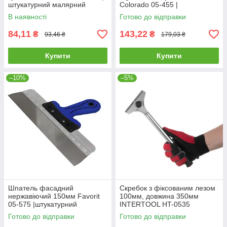
штукатурний малярний
Colorado 05-455 |
Шпатель нержавеющий
штукатурний малярний
В наявності
Готово до відправки
150мм зуб 10х10мм Favorit
Шпатель нержавеющий тип
Light 150мм зуб
84,11
143,22
₴
₴
93,46 ₴
179,03 ₴
Купити
Купити
–10%
–5%
Шпатель фасадний
Скребок з фіксованим лезом
нержавіючий 150мм Favorit
100мм, довжина 350мм
05-575 |штукатурний
INTERTOOL HT-0535
малярний Шпатель
Готово до відправки
Готово до відправки
фасадный нержавеющий