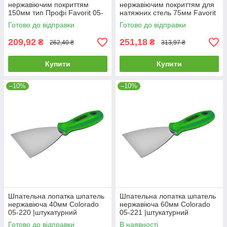
нержавіючим покриттям
нержавіючим покриттям для
150мм тип Профі Favorit 05-
натяжних стель 75мм Favorit
187 |штукатурний малярний
05-190 |штукатурний
Готово до відправки
Готово до відправки
Шпатель стальной с
малярний Шпатель стальной
нержавеющим
с
209,92
251,18
₴
₴
262,40 ₴
313,97 ₴
Купити
Купити
–10%
–10%
Шпательна лопатка шпатель
Шпательна лопатка шпатель
нержавіюча 40мм Colorado
нержавіюча 60мм Colorado
05-220 |штукатурний
05-221 |штукатурний
малярний Шпательная
малярний Шпательная
Готово до відправки
В наявності