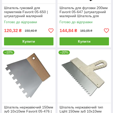
Шпатель гумовий для
Шпатель для фуговки 200мм
герметиків Favorit 05-650 |
Favorit 05-647 |штукатурний
штукатурний малярний
малярний Шпатель для
Шпатель резиновый для
фуговки 200мм Favorit
Готово до відправки
Готово до відправки
герметиков Favorit
120,32
144,84
₴
₴
150,40 ₴
181,05 ₴
Купити
Купити
–10%
–20%
Шпатель нержавіючий 150мм
Шпатель нержавіючий тип
зуб 10х10мм Favorit 05-476 |
Light 150мм зуб 10х10мм