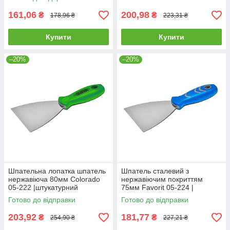
лопатка шпатель
лопатка шпатель
нержавеющая 40мм
нержавеющая 60мм
161,06
200,98
₴
₴
178,96 ₴
223,31 ₴
Купити
Купити
–20%
–20%
Шпательна лопатка шпатель
Шпатель сталевий з
нержавіюча 80мм Colorado
нержавіючим покриттям
05-222 |штукатурний
75мм Favorit 05-224 |
малярний Шпательная
штукатурний малярний
Готово до відправки
Готово до відправки
лопатка шпатель
Шпатель стальной с
нержавеющая 80мм
нержавеющим покрытием
203,92
181,77
₴
₴
254,90 ₴
227,21 ₴
75мм