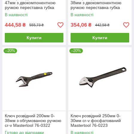
47мм з двокомпонентною
38мм з двокомпонентною
ручкою переставна губка
ручкою переставна губка
Mastertool 76-0424
Mastertool 76-0423
В наявності
В наявності
444,58
354,06
₴
₴
555,73 ₴
442,58 ₴
Купити
Купити
–20%
–20%
Ключ розвідний 200мм 0-
Ключ розвідний 250мм 0-
38мм з обгумованою ручкою
30мм cr-v фосфатований
cr-v Mastertool 76-0322
Mastertool 76-0223
Готово до відправки
В наявності