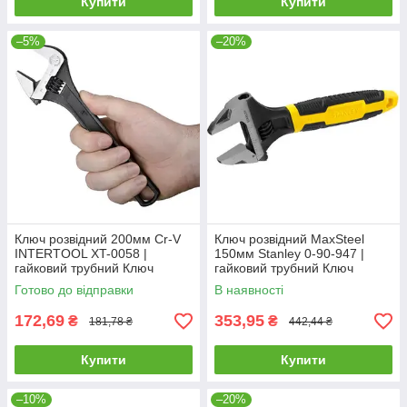
Купити
Купити
–5%
–20%
Ключ розвідний 200мм Cr-V
Ключ розвідний MaxSteel
INTERTOOL XT-0058 |
150мм Stanley 0-90-947 |
гайковий трубний Ключ
гайковий трубний Ключ
разводной
разводной
Готово до відправки
В наявності
172,69
353,95
₴
₴
181,78 ₴
442,44 ₴
Купити
Купити
–10%
–20%