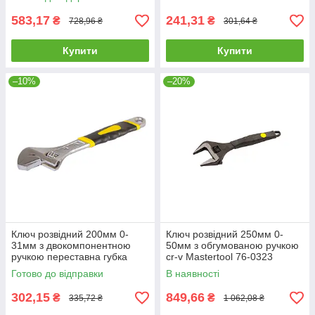
583,17
241,31
₴
₴
728,96 ₴
301,64 ₴
Купити
Купити
–10%
–20%
Ключ розвідний 200мм 0-
Ключ розвідний 250мм 0-
31мм з двокомпонентною
50мм з обгумованою ручкою
ручкою переставна губка
cr-v Mastertool 76-0323
Mastertool 76-0422
Готово до відправки
В наявності
302,15
849,66
₴
₴
335,72 ₴
1 062,08 ₴