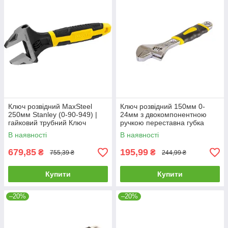
Ключ розвідний MaxSteel
Ключ розвідний 150мм 0-
250мм Stanley (0-90-949) |
24мм з двокомпонентною
гайковий трубний Ключ
ручкою переставна губка
разводной
Mastertool 76-0421
В наявності
В наявності
679,85
195,99
₴
₴
755,39 ₴
244,99 ₴
Купити
Купити
–20%
–20%