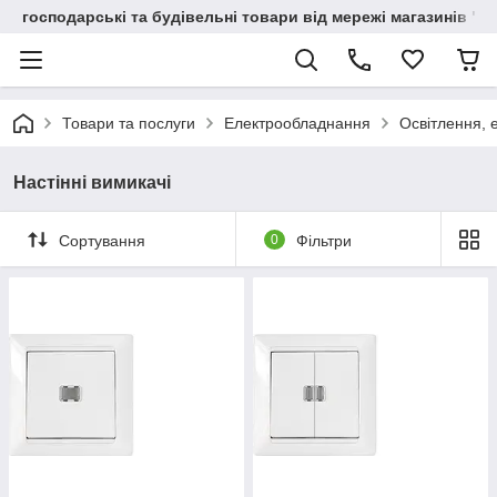
господарські та будівельні товари від мережі магазинів "В
Товари та послуги
Електрообладнання
Освітлення, 
Настінні вимикачі
Сортування
0
Фільтри