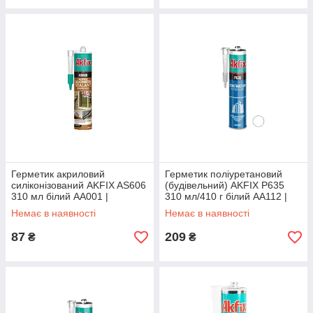
Герметик акриловий
Герметик поліуретановий
силіконізований AKFIX AS606
(будівельний) AKFIX P635
310 мл білий AA001 |
310 мл/410 г білий AA112 |
Герметик акриловый
Герметик полиуретановый
Немає в наявності
Немає в наявності
силиконизированный AKFIX
(строительный) AKFIX P635
AS606 310 мл белый
310
87
209
₴
₴