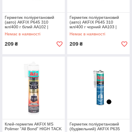
Герметик поліуретановий
Герметик поліуретановий
(авто) AKFIX P645 310
(авто) AKFIX P645 310
мл/400 г білий AA102 |
мл/400 г чорний AA103 |
Герметик полиуретановый
Герметик полиуретановый
Немає в наявності
Немає в наявності
(авто) AKFIX P645 310
(авто) AKFIX P645 310
мл/400 г белый
мл/400 г черный
209
209
₴
₴
Клей-герметик AKFIX MS
Герметик поліуретановий
Polimer "All Bond" HIGH TACK
(будівельний) AKFIX P635