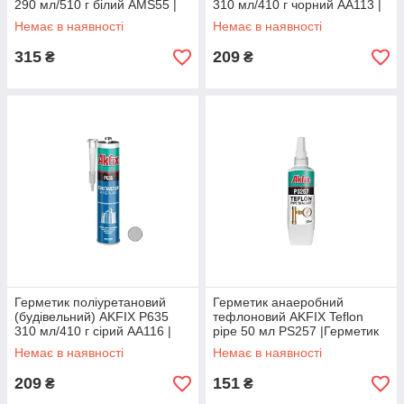
290 мл/510 г білий AMS55 |
310 мл/410 г чорний AA113 |
Клей-герметик AKFIX MS
Герметик полиуретановый
Немає в наявності
Немає в наявності
Polimer "All Bond" HIGH TACK
(строительный) AKFIX P635
310
315
209
₴
₴
Герметик поліуретановий
Герметик анаеробний
(будівельний) AKFIX P635
тефлоновий AKFIX Teflon
310 мл/410 г сірий AA116 |
pipe 50 мл PS257 |Герметик
Герметик полиуретановый
анаэробный тефлоновый
Немає в наявності
Немає в наявності
(строительный) AKFIX P635
AKFIX Teflon pipe 50 мл
310
PS257
209
151
₴
₴