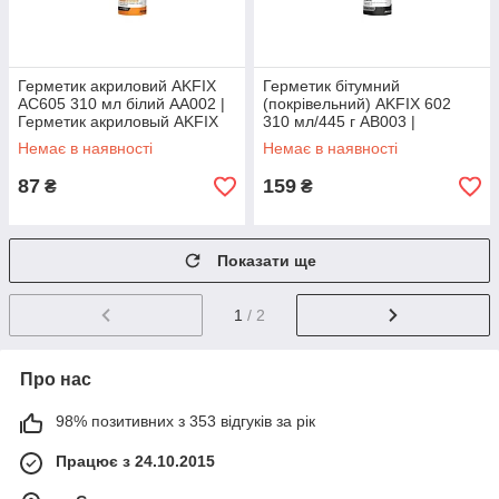
Герметик акриловий AKFIX
Герметик бітумний
AC605 310 мл білий AA002 |
(покрівельний) AKFIX 602
Герметик акриловый AKFIX
310 мл/445 г AB003 |
AC605 310 мл белый AA002
Герметик битумный
Немає в наявності
Немає в наявності
(кровельный) AKFIX 602 310
мл/445 г AB003
87
159
₴
₴
Показати ще
1
/ 2
Про нас
98% позитивних з 353 відгуків за рік
Працює з 24.10.2015