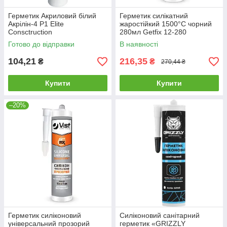
Герметик Акриловий білий
Герметик силікатний
Акрілін-4 Р1 Elite
жаростійкий 1500°C чорний
Consctruction
280мл Getfix 12-280
Готово до відправки
В наявності
104,21
216,35
₴
₴
270,44 ₴
Купити
Купити
–20%
Герметик силіконовий
Силіконовий санітарний
універсальний прозорий
герметик «GRIZZLY