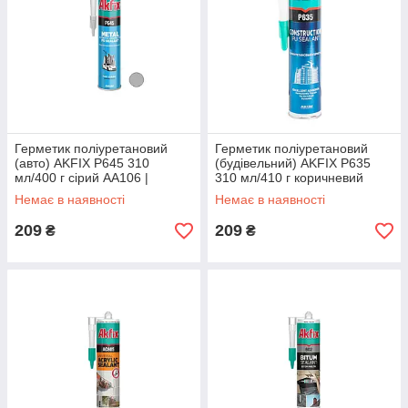
Герметик поліуретановий
Герметик поліуретановий
(авто) AKFIX P645 310
(будівельний) AKFIX P635
мл/400 г сірий AA106 |
310 мл/410 г коричневий
Герметик полиуретановый
AA669 |Герметик
Немає в наявності
Немає в наявності
(авто) AKFIX P645 310
полиуретановый
мл/400 г серый
(строительный) AKFIX P635
209
209
₴
₴