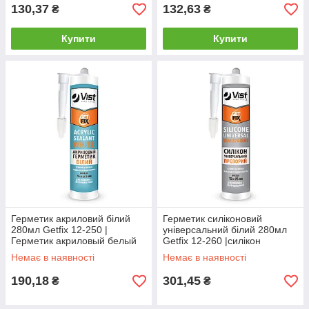
130,37
132,63
₴
₴
Купити
Купити
Герметик акриловий білий
Герметик силіконовий
280мл Getfix 12-250 |
універсальний білий 280мл
Герметик акриловый белый
Getfix 12-260 |силікон
280мл Getfix
Герметик силиконовый
Немає в наявності
Немає в наявності
универсальный белый 280мл
Getfix
190,18
301,45
₴
₴