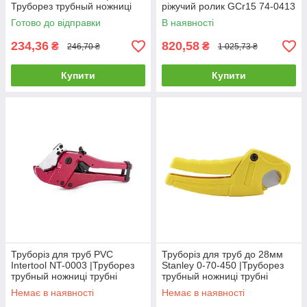
Труборез трубный ножниці
ріжучий ролик GCr15 74-0413
трубні
Готово до відправки
В наявності
234,36
820,58
₴
₴
246,70 ₴
1 025,73 ₴
Купити
Купити
Труборіз для труб PVC
Труборіз для труб до 28мм
Intertool NT-0003 |Труборез
Stanley 0-70-450 |Труборез
трубный ножниці трубні
трубный ножниці трубні
Немає в наявності
Немає в наявності