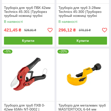
Труборіз для труб ПВХ 42мм
Труборіз для труб 3-28мм
Technics 45-301 |Труборез
Technics 45-300 |Труборез
трубный ножниці трубні
трубный ножниці трубні
В наявності
В наявності
421,45
296,12
₴
₴
526,81 ₴
370,15 ₴
Купити
Купити
–5%
–20%
Труборіз для труб ПХВ 0-
Труборіз для металевих труб
42мм 65Mn NT-0002 |
MASTERTOOL 6-64 мм