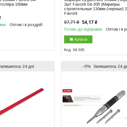
столяра 180мм
2шт Favorit 04-305 |Маркеры
строительные 130мм (черные) 
Favorit
₴
67,71 ₴
54,17 ₴
вки
Оптом і в роздріб
Готово до відправки
Оптом і в 
Купити
04-305
Залишилось 24 дні
–5%
Залишилось 24 д