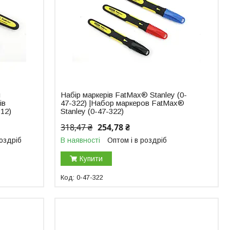
й
Набір маркерів FatMax® Stanley (0-
ів
47-322) |Набор маркеров FatMax®
312)
Stanley (0-47-322)
318,47 ₴
254,78 ₴
роздріб
В наявності
Оптом і в роздріб
Купити
0-47-322