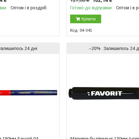
4 ₴
127,68 ₴
102,14 ₴
вки
Оптом і в роздріб
Готово до відправки
Оптом і в 
Купити
04-341
Залишилось 24 дні
–20%
Залишилось 24 д
 180мм Favorit 04-
Маркери будівельні 130мм (чорн