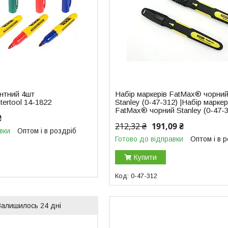
нтний 4шт
Набір маркерів FatMax® чорни
ertool 14-1822
Stanley (0-47-312) |Набір маркер
FatMax® чорний Stanley (0-47-
₴
212,32 ₴
191,09 ₴
вки
Оптом і в роздріб
Готово до відправки
Оптом і в 
Купити
0-47-312
Залишилось 24 дні