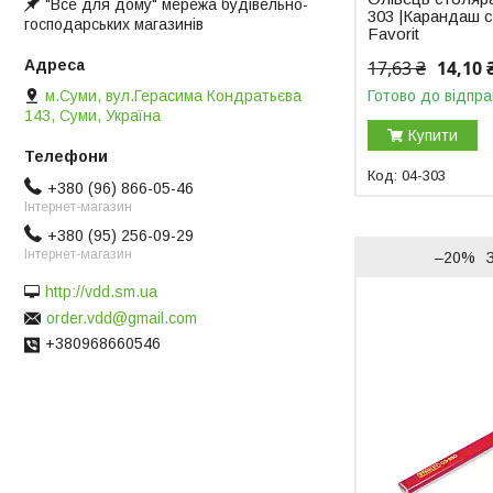
"Все для дому" мережа будівельно-
303 |Карандаш 
господарських магазинів
Favorit
17,63 ₴
14,10 
м.Суми, вул.Герасима Кондратьєва
Готово до відпра
143, Суми, Україна
Купити
04-303
+380 (96) 866-05-46
Інтернет-магазин
+380 (95) 256-09-29
Інтернет-магазин
–20%
http://vdd.sm.ua
order.vdd@gmail.com
+380968660546