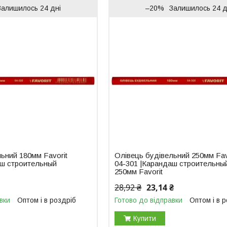
Залишилось 24 дні
–20%
Залишилось 24 д
ьний 180мм Favorit
Олівець будівельний 250мм Fav
аш строительный
04-301 |Карандаш строительны
250мм Favorit
28,92 ₴
23,14 ₴
вки
Оптом і в роздріб
Готово до відправки
Оптом і в 
Купити