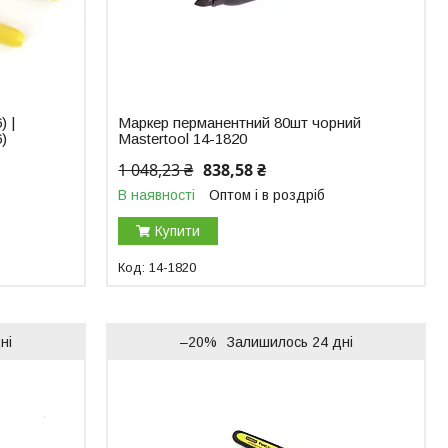
) |
Маркер перманентний 80шт чорний
6)
Mastertool 14-1820
1 048,23 ₴
838,58 ₴
В наявності
Оптом і в роздріб
Купити
14-1820
ні
–20%
Залишилось 24 дні