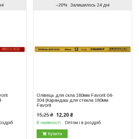
ні
–20%
Залишилось 24 дні
orit
Олівець для скла 180мм Favorit 04-
й
304 |Карандаш для стекла 180мм
Favorit
15,25 ₴
12,20 ₴
роздріб
В наявності
Оптом і в роздріб
Купити