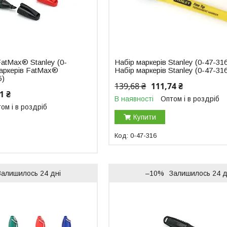
FatMax® Stanley (0-
Набір маркерів Stanley (0-47-316
маркерів FatMax®
Набір маркерів Stanley (0-47-31
5)
139,68 ₴
111,74 ₴
1 ₴
В наявності
Оптом і в роздріб
ом і в роздріб
Купити
0-47-316
Залишилось 24 дні
–10%
Залишилось 24 д