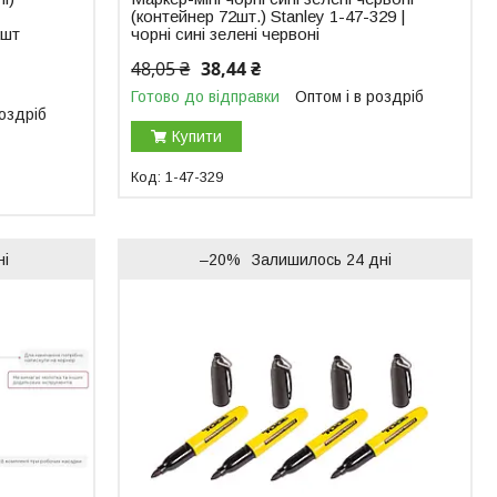
(контейнер 72шт.) Stanley 1-47-329 |
2шт
чорні сині зелені червоні
48,05 ₴
38,44 ₴
Готово до відправки
Оптом і в роздріб
роздріб
Купити
1-47-329
ні
–20%
Залишилось 24 дні