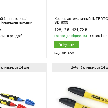
ий (для столяра)
Кернер автоматичний INTERT
0 |карандаш красный
SD-8001
₴
128,13 ₴
121,72 ₴
ом і в роздріб
Готово до відправки
Оптом і в 
Купити
SD-8001
Залишилось 24 дні
–20%
Залишилось 24 д