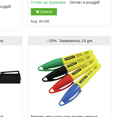
Готово до відправки
Оптом і в роздріб
роздріб
Купити
04-302
ні
–20%
Залишилось 24 дні
і)
Маркер-міні чорні сині зелені червоні