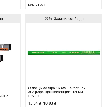
04-304
ні
–20%
Залишилось 24 дні
Олівець муляра 180мм Favorit 04-
л
302 |Карандаш каменщика 180мм
ый) 2
Favorit
13,54 ₴
10,83 ₴