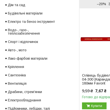
–20%
Дім та сад
Будівельні матеріали
Електро та бензо інструмент
Водо-, газо-,
теплозабезпечення
Спорт і відпочинок
Авто-, мото
Лако-фарбові матеріали
Кріплення
Олівець будівел
Сантехніка
04-300 |Каранд
180мм Favorit
Вентиляція
9,59 ₴
7,67 ₴
Драбини, стрем'янки
Готово до відпра
Електрообладнання
Купити
Підйомники, лебідки, талі