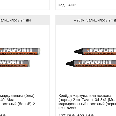
04-301
Залишилось 24 дні
–20%
Залишилось 24 д
маркувальна (біла)
Крейда маркувальна воскова
340 |Мел
(чорна) 2 шт Favorit 04-341 |Ме
восковый (белый) 2
маркировочный восковый (черн
шт Favorit