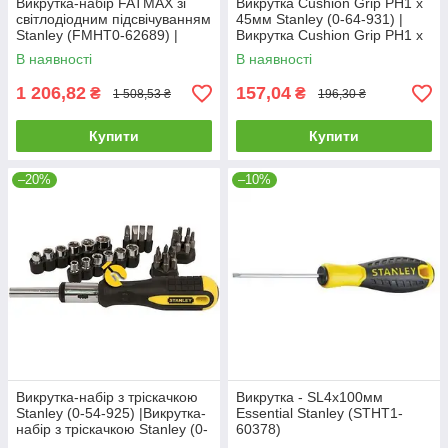
Викрутка-набір FATMAX зі
Викрутка Cushion Grip PH1 x
світлодіодним підсвічуванням
45мм Stanley (0-64-931) |
Stanley (FMHT0-62689) |
Викрутка Cushion Grip PH1 x
Викрутка-набір зі
45мм Stanley (0-64-931
В наявності
В наявності
1 206,82
157,04
₴
₴
1 508,53 ₴
196,30 ₴
Купити
Купити
–20%
–10%
Викрутка-набір з тріскачкою
Викрутка - SL4х100мм
Stanley (0-54-925) |Викрутка-
Essential Stanley (STHT1-
набір з тріскачкою Stanley (0-
60378)
54-925)