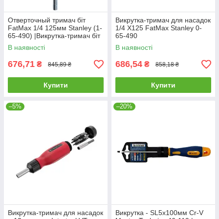
Отверточный тримач біт
Викрутка-тримач для насадок
FatMax 1/4 125мм Stanley (1-
1/4 X125 FatMax Stanley 0-
65-490) |Викрутка-тримач біт
65-490
FatMax 1/4 125мм
В наявності
В наявності
676,71
686,54
₴
₴
845,89 ₴
858,18 ₴
Купити
Купити
–5%
–20%
Викрутка-тримач для насадок
Викрутка - SL5х100мм Cr-V