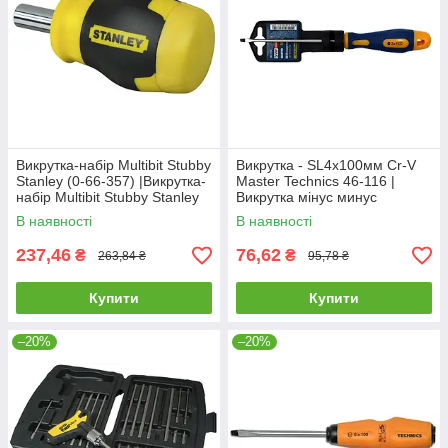
Викрутка-набір Multibit Stubby
Викрутка - SL4х100мм Cr-V
Stanley (0-66-357) |Викрутка-
Master Technics 46-116 |
набір Multibit Stubby Stanley
Викрутка мінус минус
(0-66-357)
плоская
В наявності
В наявності
237,46
76,62
₴
₴
263,84 ₴
95,78 ₴
Купити
Купити
–20%
–20%