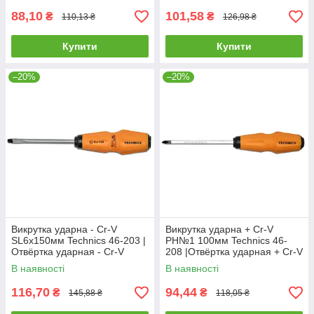
88,10
101,58
₴
₴
110,13 ₴
126,98 ₴
Купити
Купити
–20%
–20%
Викрутка ударна - Cr-V
Викрутка ударна + Cr-V
SL6х150мм Technics 46-203 |
PH№1 100мм Technics 46-
Отвёртка ударная - Cr-V
208 |Отвёртка ударная + Cr-V
SL6х150мм Technics
PH№1 100мм Technics
В наявності
В наявності
116,70
94,44
₴
₴
145,88 ₴
118,05 ₴