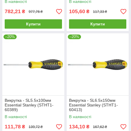
В наявності
В наявності
782,21
105,60
₴
₴
977,76 ₴
117,33 ₴
Купити
Купити
–20%
–20%
Викрутка - SL5.5х100мм
Викрутка - SL6.5х150мм
Essential Stanley (STHT1-
Essential Stanley (STHT1-
60389)
60413)
В наявності
В наявності
111,78
134,10
₴
₴
139,72 ₴
167,62 ₴