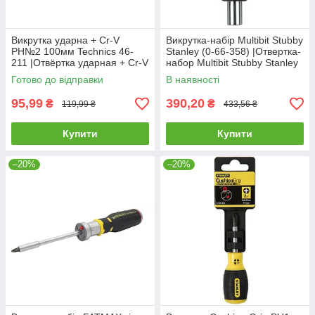
Викрутка ударна + Cr-V
Викрутка-набір Multibit Stubby
PH№2 100мм Technics 46-
Stanley (0-66-358) |Отвертка-
211 |Отвёртка ударная + Cr-V
набор Multibit Stubby Stanley
PH№2 100мм Technics
(0-66-358)
Готово до відправки
В наявності
95,99
390,20
₴
₴
119,99 ₴
433,56 ₴
Купити
Купити
–20%
–20%