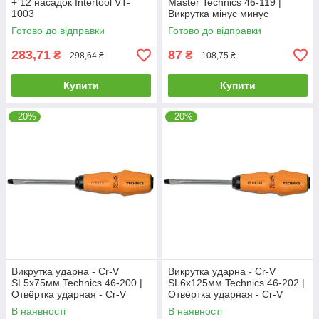
+ 12 насадок Intertool VT-
Master Technics 46-119 |
1003
Викрутка мінус минус
плоская
Готово до відправки
Готово до відправки
283,71
87
₴
₴
298,64 ₴
108,75 ₴
Купити
Купити
–20%
–20%
Викрутка ударна - Cr-V
Викрутка ударна - Cr-V
SL5х75мм Technics 46-200 |
SL6х125мм Technics 46-202 |
Отвёртка ударная - Cr-V
Отвёртка ударная - Cr-V
SL5х75мм Technics
SL6х125мм Technics
В наявності
В наявності