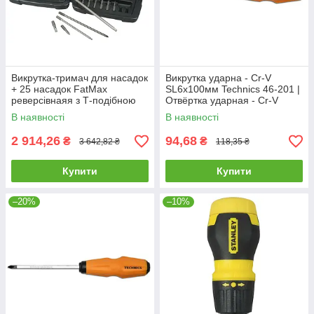
Викрутка-тримач для насадок
Викрутка ударна - Cr-V
+ 25 насадок FatMax
SL6х100мм Technics 46-201 |
реверсівнаяя з Т-подібною
Отвёртка ударная - Cr-V
ручкою в кейсі Stanley 0-79-
SL6х100мм Technics
В наявності
В наявності
153
2 914,26
94,68
₴
₴
3 642,82 ₴
118,35 ₴
Купити
Купити
–20%
–10%