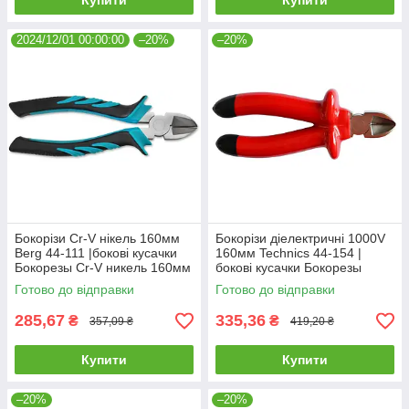
Купити
Купити
2024/12/01 00:00:00
–20%
–20%
Бокорізи Cr-V нікель 160мм
Бокорізи діелектричні 1000V
Berg 44-111 |бокові кусачки
160мм Technics 44-154 |
Бокорезы Cr-V никель 160мм
бокові кусачки Бокорезы
Berg
диэлектрические 1000V
Готово до відправки
Готово до відправки
160мм Technics
285,67
335,36
₴
₴
357,09 ₴
419,20 ₴
Купити
Купити
–20%
–20%