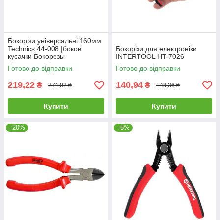
Бокорізи універсальні 160мм
Technics 44-008 |бокові
Бокорізи для електроніки
кусачки Бокорезы
INTERTOOL HT-7026
универсальные 160мм
Готово до відправки
Готово до відправки
Technics
219,22
140,94
₴
₴
274,02 ₴
148,36 ₴
Купити
Купити
–20%
–5%