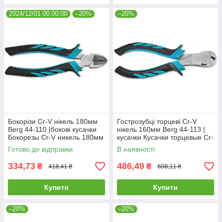
2024/12/01 00:00:00
–20%
–20%
Бокорізи Cr-V нікель 180мм
Гострозубці торцеві Cr-V
Berg 44-110 |бокові кусачки
нікель 160мм Berg 44-113 |
Бокорезы Cr-V никель 180мм
кусачки Кусачки торцевые Cr-
Berg
V никель 160мм Berg
Готово до відправки
В наявності
334,73
486,49
₴
₴
418,41 ₴
608,11 ₴
Купити
Купити
–20%
–20%