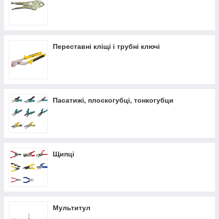
Переставні кліщі і трубні ключі
Пасатижі, плоскогубці, тонкогубци
Щипці
Мультитул