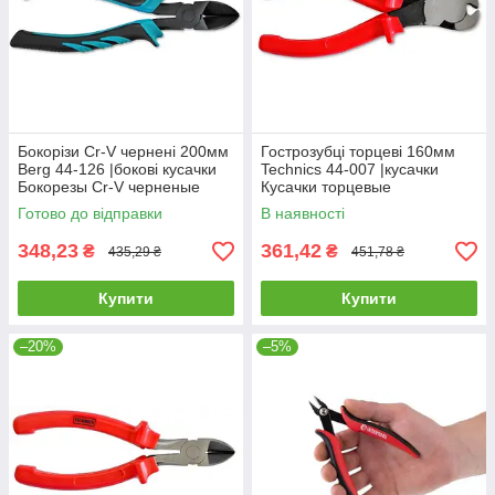
Бокорізи Cr-V чернені 200мм
Гострозубці торцеві 160мм
Berg 44-126 |бокові кусачки
Technics 44-007 |кусачки
Бокорезы Cr-V черненые
Кусачки торцевые
200мм Berg
универсальные 160мм
Готово до відправки
В наявності
Technics
348,23
361,42
₴
₴
435,29 ₴
451,78 ₴
Купити
Купити
–20%
–5%