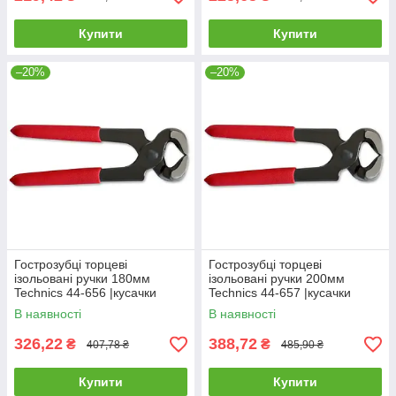
Купити
Купити
–20%
–20%
Гострозубці торцеві
Гострозубці торцеві
ізольовані ручки 180мм
ізольовані ручки 200мм
Technics 44-656 |кусачки
Technics 44-657 |кусачки
Кусачки торцевые
Кусачки торцевые
В наявності
В наявності
изолированные ручки 180мм
изолированные ручки 200мм
Technics
Technics
326,22
388,72
₴
₴
407,78 ₴
485,90 ₴
Купити
Купити