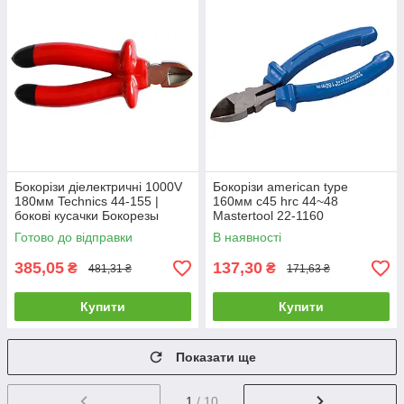
Бокорізи діелектричні 1000V
Бокорізи american type
180мм Technics 44-155 |
160мм c45 hrc 44~48
бокові кусачки Бокорезы
Mastertool 22-1160
диэлектрические 1000V
Готово до відправки
В наявності
180мм Technics
385,05
137,30
₴
₴
481,31 ₴
171,63 ₴
Купити
Купити
Показати ще
1
/ 10