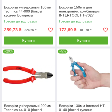
Бокорізи універсальні 180мм
Бокорізи 150мм для
Technics 44-009 |бокові
електроніки, комбіновані
кусачки Бокорезы
INTERTOOL HT-7027
универсальные 180мм
Готово до відправки
Готово до відправки
Technics
259,73
172,69
₴
₴
324,66 ₴
181,78 ₴
Купити
Купити
–20%
–5%
Бокорізи універсальні 200мм
Бокорізи 130мм Intertool HT-
Technics 44-010 |бокові
0140 |бокові кусачки