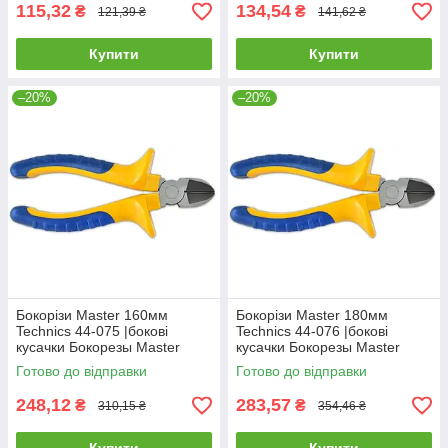
115,32
134,54
₴
₴
121,39 ₴
141,62 ₴
Купити
Купити
–20%
–20%
Бокорізи Master 160мм
Бокорізи Master 180мм
Technics 44-075 |бокові
Technics 44-076 |бокові
кусачки Бокорезы Master
кусачки Бокорезы Master
160мм Technics
180мм Technics
Готово до відправки
Готово до відправки
248,12
283,57
₴
₴
310,15 ₴
354,46 ₴