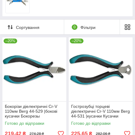
Сортування
0
Фільтри
–20%
–20%
Бокорізи діелектричні Cr-V
Гострозубці торцеві
110мм Berg 44-529 |бокові
діелектричні Cr-V 110мм Berg
кусачки Бокорезы
44-531 |кусачки Кусачки
диэлектрические Cr-V 110мм
торцевые диэлектрические
Готово до відправки
Готово до відправки
Berg
Cr-V 110мм Berg
219,42
225,65
₴
₴
274,28 ₴
282,06 ₴