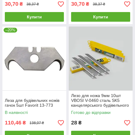
30,70
30,70
₴
₴
38,37 ₴
38,37 ₴
Купити
Купити
–20%
Лезо для ножа 9мм 10шт
Леза для будівельних ножів
VBOSI V-0460 сталь SK5
гачок 5шт Favorit 13-773
канцелярського будівельного
В наявності
Готово до відправки
110,46
28
₴
₴
138,07 ₴