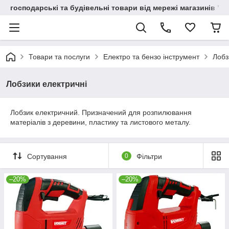
господарські та будівельні товари від мережі магазинів "В
Товари та послуги
Електро та бензо інструмент
Лобз
Лобзики електричні
Лобзик електричний. Призначений для розпилювання
матеріалів з деревини, пластику та листового металу.
Сортування
0
Фільтри
–20%
–20%