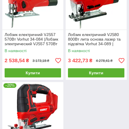
Лобзик електричний VJS57
Лобзик електричний VJS80
570Вт Vorhut 34-084 |Лобзик
800Вт лита основа лазер та
электрический VJS57 570Вт
підсвітка Vorhut 34-089 |
Vorhut
Лобзик электрический VJS80
В наявності
В наявності
800Вт литая основа лазер
2 538,54
3 422,73
₴
₴
3 173,18 ₴
4 278,41 ₴
Купити
Купити
–20%