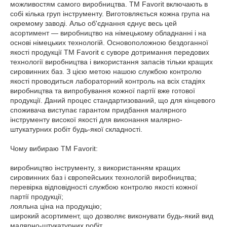
можливостям самого виробництва. ТМ Favorit включають в
собі кілька груп інструменту. Виготовляється кожна група на
окремому заводі. Альо об'єднання єднує весь цей
асортимент ― виробництво на німецькому обладнанні і на
основі німецьких технологій. Основоположною бездоганної
якості продукції ТМ Favorit є суворе дотримання передових
технології виробництва і використання запасів тільки кращих
сировинних баз. З цією метою нашою службою контролю
якості проводиться лабораторний контроль на всіх стадіях
виробництва та випробування кожної партії вже готової
продукції. Даний процес стандартизований, що для кінцевого
споживача виступає гарантом придбання малярного
інструменту високої якості для виконання малярно-
штукатурних робіт будь-якої складності.
Чому вибираю ТМ Favorit:
виробництво інструменту, з використанням кращих
сировинних баз і європейських технологій виробництва;
перевірка відповідності службою контролю якості кожної
партії продукції;
лояльна ціна на продукцію;
широкий асортимент, що дозволяє виконувати будь-який вид
малярно-штукатурних робіт.