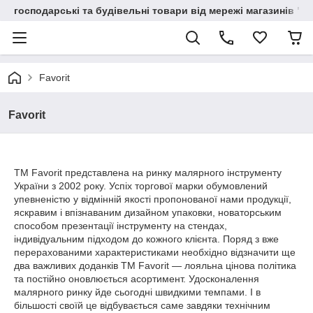
господарські та будівельні товари від мережі магазинів "В
Favorit
Favorit
ТМ Favorit представлена на ринку малярного інструменту
України з 2002 року. Успіх торгової марки обумовлений
упевненістю у відмінній якості пропонованої нами продукції,
яскравим і впізнаваним дизайном упаковки, новаторським
способом презентації інструменту на стендах,
індивідуальним підходом до кожного клієнта. Поряд з вже
перерахованими характеристиками необхідно відзначити ще
два важливих доданків ТМ Favorit ― лояльна цінова політика
та постійно оновлюється асортимент. Удосконалення
малярного ринку йде сьогодні швидкими темпами. І в
більшості своїй це відбувається саме завдяки технічним