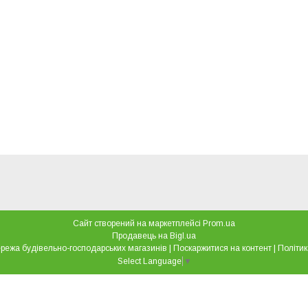
Сайт створений на маркетплейсі
Prom.ua
Продавець на Bigl.ua
"Все для дому" мережа будівельно-господарських магазинів |
Поскаржитися на контент
|
Політик
Select Language
▼