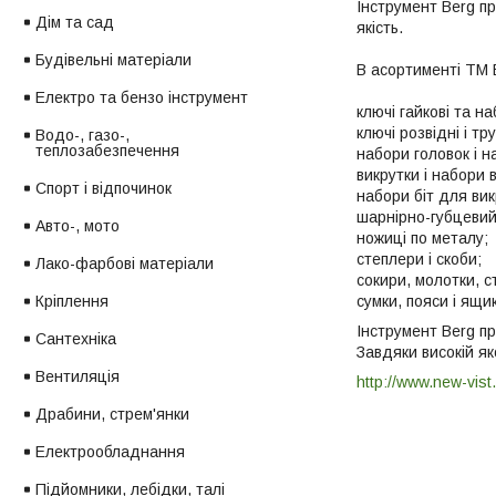
Інструмент Berg п
Дім та сад
якість.
Будівельні матеріали
В асортименті ТМ 
Електро та бензо інструмент
ключі гайкові та на
ключі розвідні і тру
Водо-, газо-,
теплозабезпечення
набори головок і н
викрутки і набори 
Спорт і відпочинок
набори біт для вик
шарнірно-губцевий
Авто-, мото
ножиці по металу;
степлери і скоби;
Лако-фарбові матеріали
сокири, молотки, с
сумки, пояси і ящи
Кріплення
Інструмент Berg пр
Сантехніка
Завдяки високій як
Вентиляція
http://www.new-vist
Драбини, стрем'янки
Електрообладнання
Підйомники, лебідки, талі